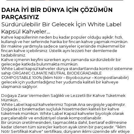
DAHA İYİ BİR DÜNYA İÇİN ÇÖZÜMÜN
PARÇASIYIZ
Sürdürülebilir Bir Gelecek İçin White Label
Kapsül Kahveler…
Kahve kapsüllerinin neden bu kadar popüler olduğu aşikâr; hızlı,
kullanışlı ve her seferinde harika bir fincan kahve yapmak mümkün.
Bir makine yardımıyla sadece saniyeler içerisinde mükemmel bir
fincan kahve içebilirsiniz. Üstelik aynı lezzeti her demlemede
tadabilirsiniz.
Kahve içmenin keyfini sürerken aynı zamanda sürdürülebilir bir
geleceğe katkıda bulunmakta mümkün.
White Label kapsül kahveler dünya standartlarında kontrol sistemine
sahip ORGANIC CLIMATE NEUTRAL BIODEGRADABLE
COMPOSTABLE 100% (İklim Nötr – Biyobozunur – Kompostlanabilir)
gelecek için yudumladığınız her yudumda kaliteli bir kahveye
ulaşmanızı sağlıyor.
Doğaya Zarar Vermeden Sağlıklı ve Lezzetli Bir Kahve Tüketmek
Mümkün…
White Label kapsül kahvelerimiz Toprak Ana sevgisiyle yapılmıştır.
Doğada iz bırakmadan suçluluk hissetmeden kaliteli bir kahve
tüketmek mümkün. White Label Kapsül kahveler biyolojik olarak
parçalanabilir ve endüstriyel olarak kompostlanabilir.
Bir ürünün üretilmesinden, taşımacılıkta dahil, bertaraf edilmesine
kadar izlenen tüm süreçler karbon ayak izinin bir parçasıdır. "İklim
Nötr Sertifikalı Kahve" sertifikası, dünyanın iklimi üzerinde sıfır etkiye